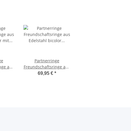
ge
Partnerringe
nge aus
Freundschaftsringe aus
or mit
Edelstahl bicolor
69,95 €
*
nd
Herzmotiv mit Zirkonia
AB3120
und Wunschgravur
AB3734