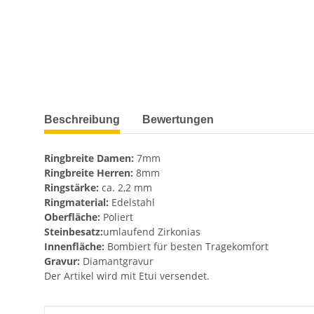
weitere Registerkarten anzeigen
Beschreibung
Bewertungen
Ringbreite Damen:
7mm
Ringbreite Herren:
8mm
Ringstärke:
ca. 2,2 mm
Ringmaterial:
Edelstahl
Oberfläche:
Poliert
Steinbesatz:
umlaufend Zirkonias
Innenfläche:
Bombiert für besten Tragekomfort
Gravur:
Diamantgravur
Der Artikel wird mit Etui versendet.