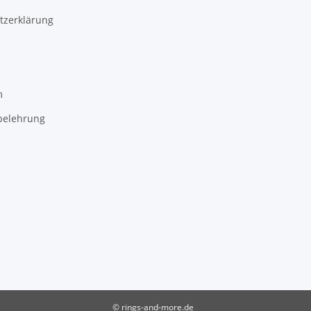
tzerklärung
m
belehrung
© rings-and-more.de