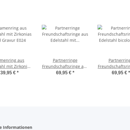
menring aus
Partnerringe
Partnerrin
ahl mit Zirkonias
Freundschaftsringe aus
Freundschaftsri
 Gravur E024
Edelstahl mit Zirkonia
Edelstahl bicol
39,95 €
*
69,95 €
*
69,95 €
*
und Wunschgravur
Zirkonia u
AB1004
Wunschgravur 
he Informationen