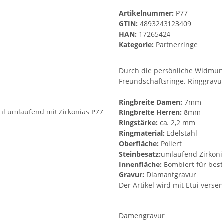
Artikelnummer:
P77
GTIN:
4893243123409
HAN:
17265424
Kategorie:
Partnerringe
Durch die persönliche Widmung
Freundschaftsringe. Ringgravu
Ringbreite Damen:
7mm
Ringbreite Herren:
8mm
Ringstärke:
ca. 2,2 mm
Ringmaterial:
Edelstahl
Oberfläche:
Poliert
Steinbesatz:
umlaufend Zirkon
Innenfläche:
Bombiert für bes
Gravur:
Diamantgravur
Der Artikel wird mit Etui verse
Damengravur