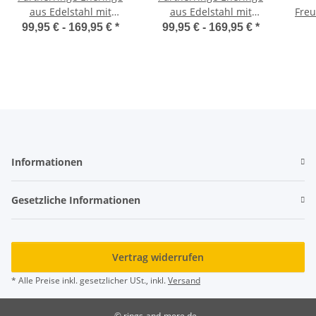
aus Edelstahl mit
aus Edelstahl mit
Freu
echtem Diamant und
echtem Diamant und
Ede
99,95 € -
169,95 €
*
99,95 € -
169,95 €
*
Lasergravur LUC9
Lasergravur LUC26
und
Informationen
Gesetzliche Informationen
Vertrag widerrufen
* Alle Preise inkl. gesetzlicher USt., inkl.
Versand
© rings-and-more.de