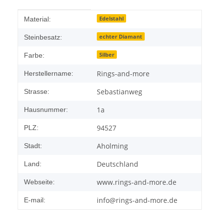
Produkteigenschaft
Wert
Edelstahl
Material:
echter Diamant
Steinbesatz:
Silber
Farbe:
Rings-and-more
Herstellername:
Sebastianweg
Strasse:
1a
Hausnummer:
94527
PLZ:
Aholming
Stadt:
Deutschland
Land:
www.rings-and-more.de
Webseite:
info@rings-and-more.de
E-mail: