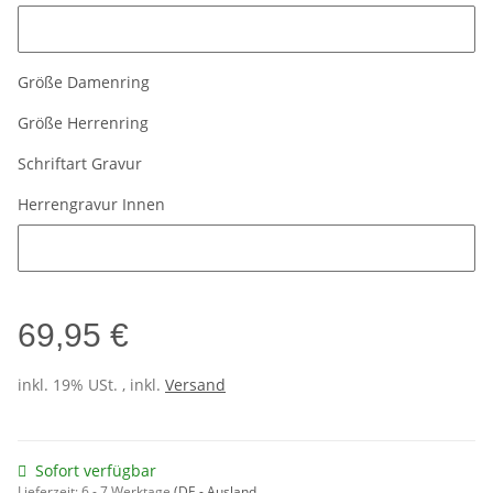
Damengravur Innen
Größe Damenring
Größe Herrenring
Schriftart Gravur
Herrengravur Innen
Herrengravur Innen
69,95 €
inkl. 19% USt. , inkl.
Versand
Sofort verfügbar
Lieferzeit:
6 - 7 Werktage
(DE - Ausland