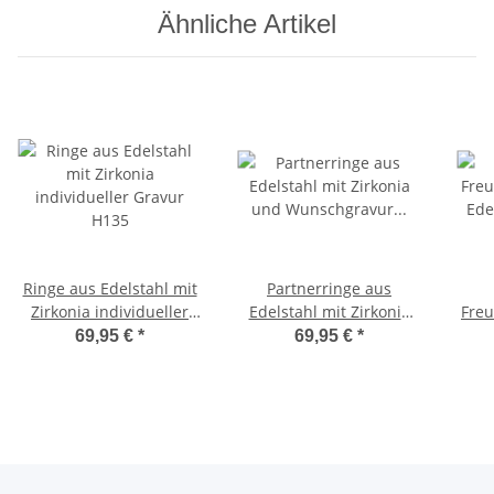
Ähnliche Artikel
Ringe aus Edelstahl mit
Partnerringe aus
Zirkonia individueller
Edelstahl mit Zirkonia
Freu
Gravur H135
und Wunschgravur
Ed
69,95 €
*
69,95 €
*
AB2018
Wun