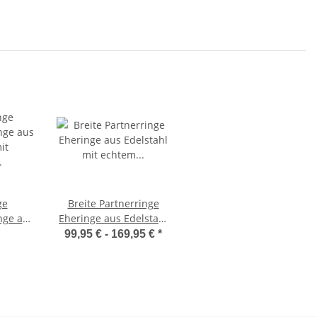
ge
Breite Partnerringe
nge aus
Eheringe aus Edelstahl
iamant
mit echtem Diamant
99,95 € -
169,95 €
*
r MOR9
und Lasergravur LUC31