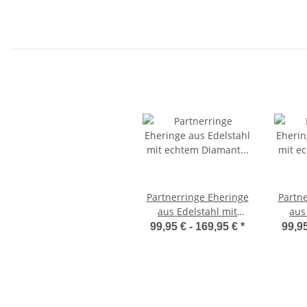
Partnerringe Eheringe
Partn
aus Edelstahl mit
aus
echtem Diamant und
echtem Diaman
99,95 € -
169,95 €
*
99,95
Lasergravur LUC26
Las