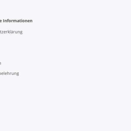
he Informationen
tzerklärung
m
belehrung