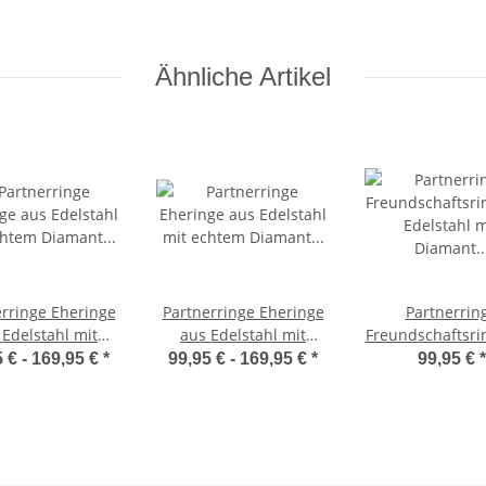
Ähnliche Artikel
erringe Eheringe
Partnerringe Eheringe
Partnerrin
 Edelstahl mit
aus Edelstahl mit
Freundschaftsri
t und
echtem Diamant und
Edelstahl mit D
 € -
169,95 €
*
99,95 € -
169,95 €
*
99,95 €
*
ergravur LUC9
Lasergravur LUC29
und Lasergravu