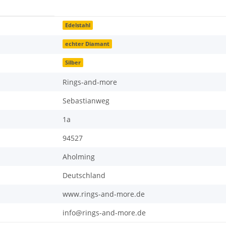
Edelstahl
echter Diamant
Silber
Rings-and-more
Sebastianweg
1a
94527
Aholming
Deutschland
www.rings-and-more.de
info@rings-and-more.de