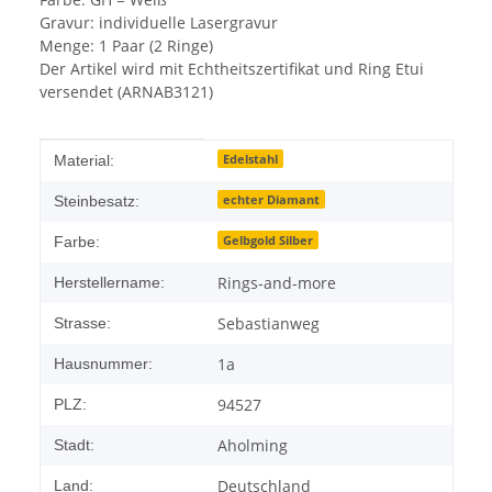
Gravur: individuelle Lasergravur
Menge: 1 Paar (2 Ringe)
Der Artikel wird mit Echtheitszertifikat und Ring Etui
versendet (ARNAB3121)
Produkteigenschaft
Wert
Edelstahl
Material:
echter Diamant
Steinbesatz:
Gelbgold Silber
Farbe:
Rings-and-more
Herstellername:
Sebastianweg
Strasse:
1a
Hausnummer:
94527
PLZ:
Aholming
Stadt:
Deutschland
Land: