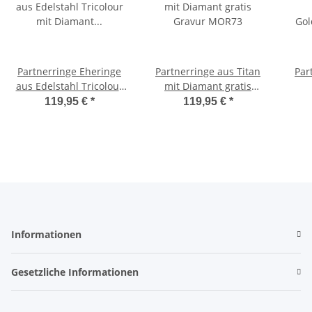
Partnerringe Eheringe
Partnerringe aus Titan
Par
aus Edelstahl Tricolour
mit Diamant gratis
mit Diamant und
Gravur MOR73
Go
119,95 €
*
119,95 €
*
Lasergravur MOR11
echt
Informationen
Gesetzliche Informationen