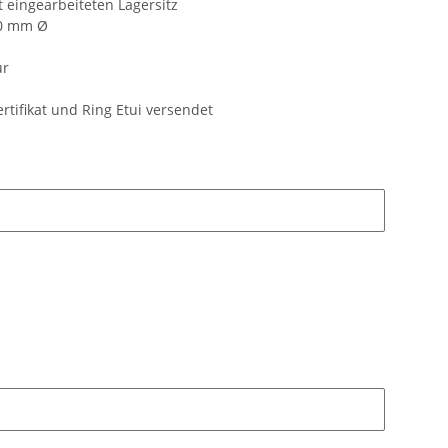
 eingearbeiteten Lagersitz
2,0 mm Ø
ur
ertifikat und Ring Etui versendet