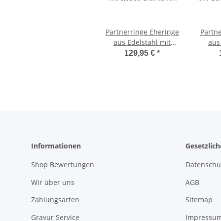
Partnerringe Eheringe
Partn
aus Edelstahl mit
aus
0,03ct. Diamant und
Goldb
129,95 €
*
Lasergravur LUC43
echtem
und La
Informationen
Gesetzlic
Shop Bewertungen
Datenschu
Wir über uns
AGB
Zahlungsarten
Sitemap
Gravur Service
Impressu