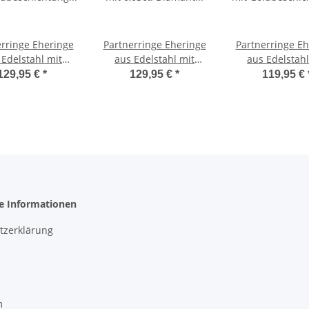
erringe Eheringe
Partnerringe Eheringe
Partnerringe Eh
 Edelstahl mit
aus Edelstahl mit
aus Edelstahl
eschichtung und
0,03ct. Diamant und
Goldbeschichtu
129,95 €
*
129,95 €
*
119,95 €
 0,03ct. Diamant
Lasergravur LUC44
Diamant MO
sergravur LUC21
he Informationen
tzerklärung
m