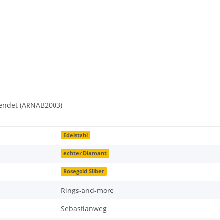
z
rsendet (ARNAB2003)
Edelstahl
echter Diamant
Rosegold Silber
Rings-and-more
Sebastianweg