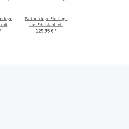
eringe
Partnerringe Eheringe
 mit
aus Edelstahl mit
ng und
Goldbeschichtung und
*
129,95 €
*
R21
echtem Diamant und
Lasergravur LUC10