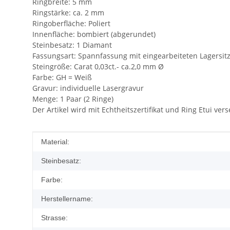
Ringbreite: 5 mm
Ringstärke: ca. 2 mm
Ringoberfläche: Poliert
Innenfläche: bombiert (abgerundet)
Steinbesatz: 1 Diamant
Fassungsart: Spannfassung mit eingearbeiteten Lagersit
Steingröße: Carat 0,03ct.- ca.2,0 mm Ø
Farbe: GH = Weiß
Gravur: individuelle Lasergravur
Menge: 1 Paar (2 Ringe)
Der Artikel wird mit Echtheitszertifikat und Ring Etui ve
Produkteigenschaft
Wert
Material:
Steinbesatz:
Farbe:
Herstellername:
Strasse: