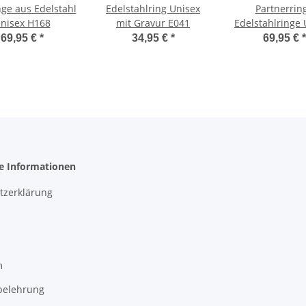
nge aus Edelstahl
Edelstahlring Unisex
Partnerrin
nisex H168
mit Gravur E041
Edelstahlringe 
H018
69,95 €
*
34,95 €
*
69,95 €
*
he Informationen
tzerklärung
m
belehrung