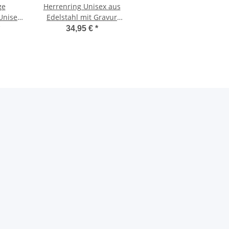
ge
Herrenring Unisex aus
Unisex
Edelstahl mit Gravur
E027
34,95 €
*