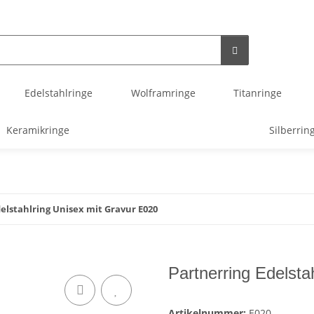
Edelstahlringe
Wolframringe
Titanringe
Keramikringe
Silberrin
elstahlring Unisex mit Gravur E020
Partnerring Edelsta
Artikelnummer:
E020