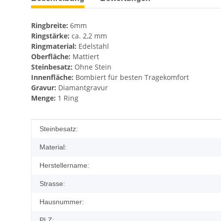
Ringbreite:
6mm
Ringstärke:
ca. 2,2 mm
Ringmaterial:
Edelstahl
Oberfläche:
Mattiert
Steinbesatz:
Ohne Stein
Innenfläche:
Bombiert für besten Tragekomfort
Gravur:
Diamantgravur
Menge:
1 Ring
Produkteigenschaft
Wert
Steinbesatz:
Material:
Herstellername:
Strasse:
Hausnummer:
PLZ: