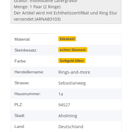
Gravur: individuelle Lasergravur
Menge: 1 Paar (2 Ringe)
Der Artikel wird mit Echtheitszertifikat und Ring Etui
versendet (ARNAB3103)
Produkteigenschaft
Wert
Edelstahl
Material:
echter Diamant
Steinbesatz:
Gelbgold Silber
Farbe:
Rings-and-more
Herstellername:
Sebastianweg
Strasse:
1a
Hausnummer:
94527
PLZ:
Aholming
Stadt:
Deutschland
Land: