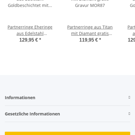
Partnerringe Eheringe
Partnerringe aus Titan
Par
aus Edelstahl
mit Diamant gratis
a
Goldbeschichtet mit
Gravur MOR87
Gol
129,95 €
*
119,95 €
*
129
echtem 0,03ct. Diamant
echt
und Lasergravur LUC23
und
Informationen
Gesetzliche Informationen