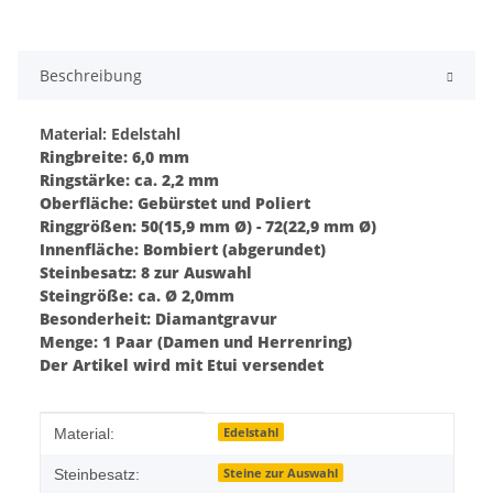
Beschreibung
Material: Edelstahl
Ringbreite: 6,0 mm
Ringstärke: ca. 2,2 mm
Oberfläche: Gebürstet und Poliert
Ringgrößen: 50(15,9 mm Ø) - 72(22,9 mm Ø)
Innenfläche: Bombiert (abgerundet)
Steinbesatz: 8 zur Auswahl
Steingröße: ca. Ø 2,0mm
Besonderheit: Diamantgravur
Menge: 1 Paar (Damen und Herrenring)
Der Artikel wird mit Etui versendet
Produkteigenschaft
Wert
Edelstahl
Material:
Steine zur Auswahl
Steinbesatz: