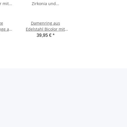
ge
Damenring aus
nge aus
Edelstahl Bicolor mit
or mit
Zirkonia und
39,95 €
*
nd
Lasergravur E063
AB3210