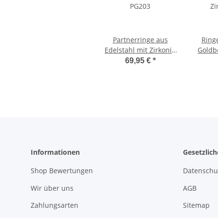
Partnerringe aus
Ring
Edelstahl mit Zirkonia
Goldb
PG203
Z
69,95 €
*
Las
Informationen
Gesetzlic
Shop Bewertungen
Datenschu
Wir über uns
AGB
Zahlungsarten
Sitemap