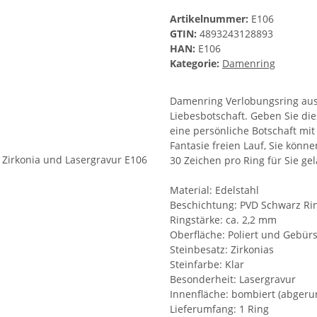
Artikelnummer:
E106
GTIN:
4893243128893
HAN:
E106
Kategorie:
Damenring
Damenring Verlobungsring aus E
Liebesbotschaft. Geben Sie di
eine persönliche Botschaft mi
Fantasie freien Lauf, Sie könn
30 Zeichen pro Ring für Sie ge
Material: Edelstahl
Beschichtung: PVD Schwarz Ri
Ringstärke: ca. 2,2 mm
Oberfläche: Poliert und Gebürs
Steinbesatz: Zirkonias
Steinfarbe: Klar
Besonderheit: Lasergravur
Innenfläche: bombiert (abgeru
Lieferumfang: 1 Ring