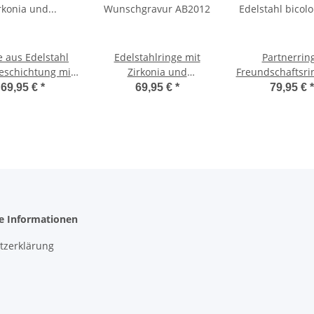
e aus Edelstahl
Edelstahlringe mit
Partnerrin
eschichtung mit
Zirkonia und
Freundschaftsri
irkonia und
Wunschgravur AB2012
Edelstahl bicol
69,95 €
*
69,95 €
*
79,95 €
*
ergravur L083
Zirkonia u
Wunschgravur 
he Informationen
tzerklärung