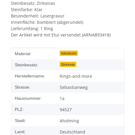
Steinbesatz: Zirkonias
Steinfarbe: Klar
Besonderheit: Lasergravur
Innenfläche: bombiert (abgerundet)
Lieferumfang: 1 Ring
Der Artikel wird mit Etui versendet (ARNAB93418)
Produkteigenschaft
Wert
Edelstahl
Material:
Zirkonia
Steinbesatz:
Rings-and-more
Herstellername:
Sebastianweg
Strasse:
1a
Hausnummer:
94527
PLZ:
Aholming
Stadt:
Deutschland
Land: