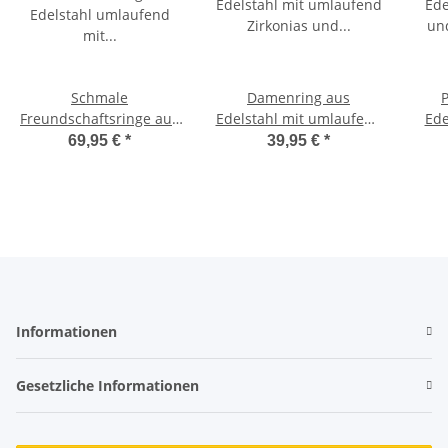
Schmale
Damenring aus
Freundschaftsringe aus
Edelstahl mit umlaufend
Ede
Edelstahl umlaufend mit
Zirkonias und Gravur
u
69,95 €
*
39,95 €
*
Zirkonias P79
P86D
Informationen
Gesetzliche Informationen