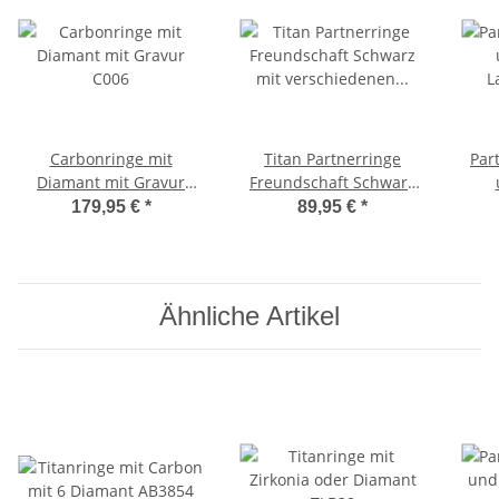
Carbonringe mit
Titan Partnerringe
Par
Diamant mit Gravur
Freundschaft Schwarz
C006
mit verschiedenen
L
179,95 €
*
89,95 €
*
Steinbesatz FF61
Ähnliche Artikel