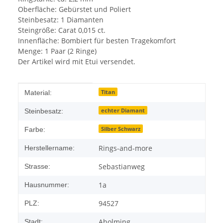
Oberfläche: Gebürstet und Poliert
Steinbesatz: 1 Diamanten
Steingröße: Carat 0,015 ct.
Innenfläche: Bombiert für besten Tragekomfort
Menge: 1 Paar (2 Ringe)
Der Artikel wird mit Etui versendet.
Produkteigenschaft
Wert
Titan
Material:
echter Diamant
Steinbesatz:
Silber Schwarz
Farbe:
Rings-and-more
Herstellername:
Sebastianweg
Strasse:
1a
Hausnummer:
94527
PLZ:
Aholming
Stadt: