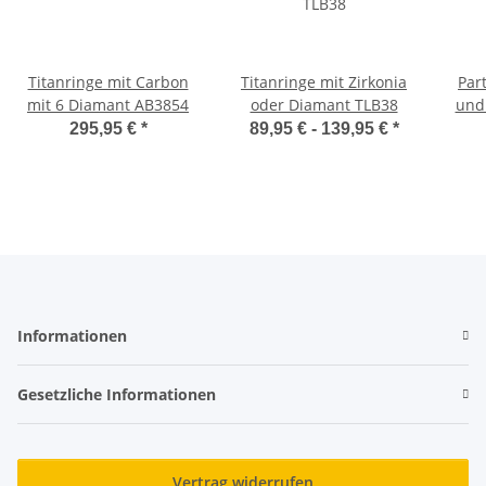
Titanringe mit Carbon
Titanringe mit Zirkonia
Par
mit 6 Diamant AB3854
oder Diamant TLB38
und
295,95 €
*
89,95 € -
139,95 €
*
Informationen
Gesetzliche Informationen
Vertrag widerrufen